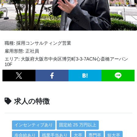
職種: 採用コンサルティング営業
雇用形態: 正社員
エリア: 大阪府大阪市中央区博労町3-3-7ACN心斎橋アーバン
10F
求人の特徴
インセンティブあり
固定給 25 万円以上
歩合給あり
残業手当あり
大卒
専門卒
短大卒