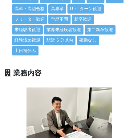
高卒・高認合格
高専卒
U・I ターン歓迎
フリーター歓迎
学歴不問
新卒歓迎
未経験者歓迎
業界未経験者歓迎
第二新卒歓迎
経験浅め歓迎
駅近 5 分以内
夜勤なし
土日祝休み
業務内容